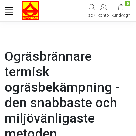
0
sök
konto
kundvagn
Ogräsbrännare
termisk
ogräsbekämpning -
den snabbaste och
miljövänligaste
metoden