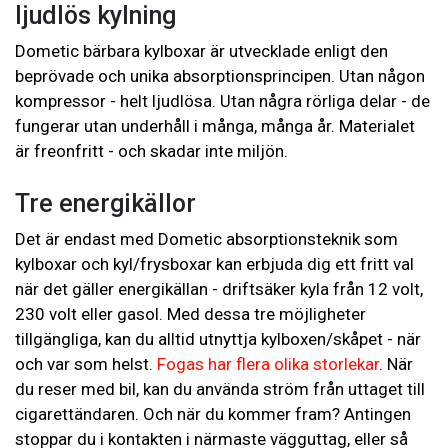
ljudlös kylning
Dometic bärbara kylboxar är utvecklade enligt den
beprövade och unika absorptionsprincipen. Utan någon
kompressor - helt ljudlösa. Utan några rörliga delar - de
fungerar utan underhåll i många, många år. Materialet
är freonfritt - och skadar inte miljön.
Tre energikällor
Det är endast med Dometic absorptionsteknik som
kylboxar och kyl/frysboxar kan erbjuda dig ett fritt val
när det gäller energikällan - driftsäker kyla från 12 volt,
230 volt eller gasol. Med dessa tre möjligheter
tillgängliga, kan du alltid utnyttja kylboxen/skåpet - när
och var som helst.
Fogas har flera olika storlekar
. När
du reser med bil, kan du använda ström från uttaget till
cigarettändaren. Och när du kommer fram? Antingen
stoppar du i kontakten i närmaste vägguttag, eller så