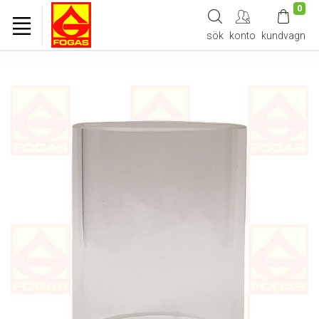
0
sök
konto
kundvagn