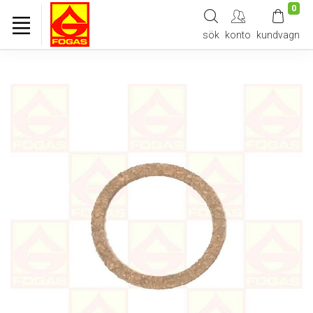
0
sök
konto
kundvagn