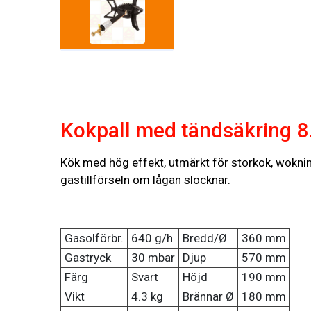
Kokpall med tändsäkring 8
Kök med hög effekt, utmärkt för storkok, wokning
gastillförseln om lågan slocknar.
Gasolförbr.
640 g/h
Bredd/Ø
360 mm
Gastryck
30 mbar
Djup
570 mm
Färg
Svart
Höjd
190 mm
Vikt
4.3 kg
Brännar Ø
180 mm