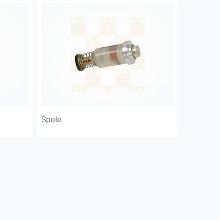
Spole
Nålventil