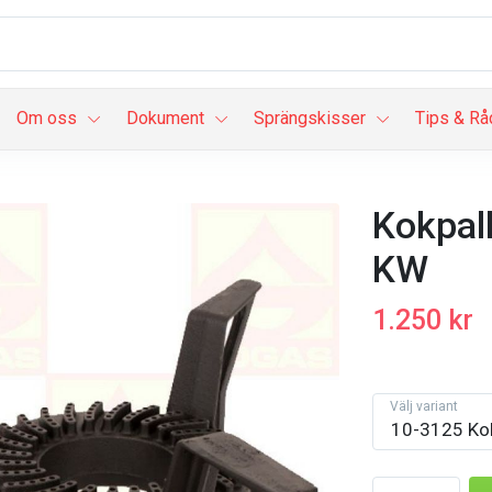
Om oss
Dokument
Sprängskisser
Tips & Rå
Kokpal
KW
1.250 kr
Välj variant
10-3125 Kok