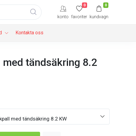
0
0
konto
favoriter
kundvagn
d
Kontakta oss
l med tändsäkring 8.2
pall med tändsäkring 8.2 KW