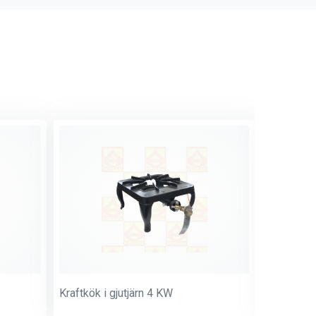
Kraftkök i gjutjärn 4 KW
Kokpall m