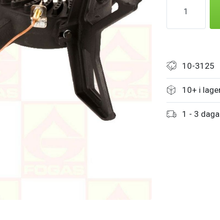
10-3125
10+ i lage
1 - 3 daga