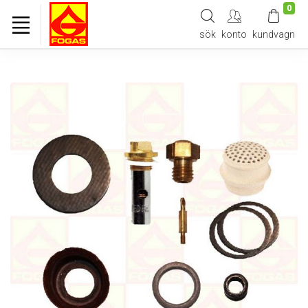
0
sök
konto
kundvagn