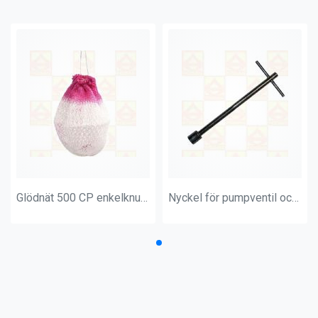
Glödnät 500 CP enkelknuten
Nyckel för pumpventil och munstycke kort