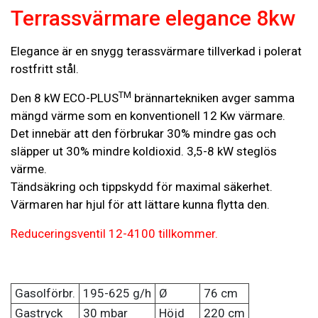
Terrassvärmare elegance 8kw
Elegance är en snygg terassvärmare tillverkad i polerat
rostfritt stål.
TM
Den 8 kW ECO-PLUS
brännartekniken avger samma
mängd värme som en konventionell 12 Kw värmare.
Det innebär att den förbrukar 30% mindre gas och
släpper ut 30% mindre koldioxid. 3,5-8 kW steglös
värme.
Tändsäkring och tippskydd för maximal säkerhet.
Värmaren har hjul för att lättare kunna flytta den.
Reduceringsventil 12-4100 tillkommer.
Gasolförbr.
195-625 g/h
Ø
76 cm
Gastryck
30 mbar
Höjd
220 cm