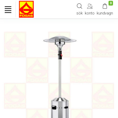
0
sök
konto
kundvagn