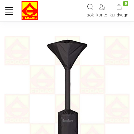
0
sök
konto
kundvagn