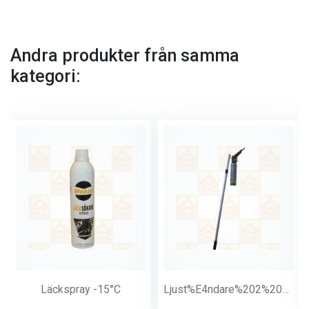
Andra produkter från samma
kategori:
Läckspray -15°C
Ljust%E4ndare%202%20meter%20Butan