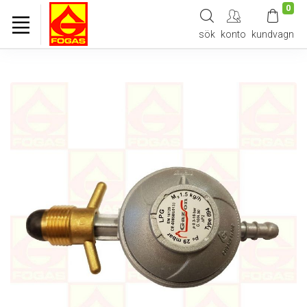
0
sök
konto
kundvagn