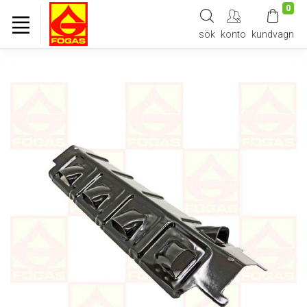
0
sök
konto
kundvagn