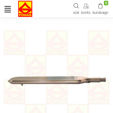
0
sök
konto
kundvagn