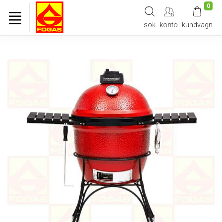
0
sök
konto
kundvagn