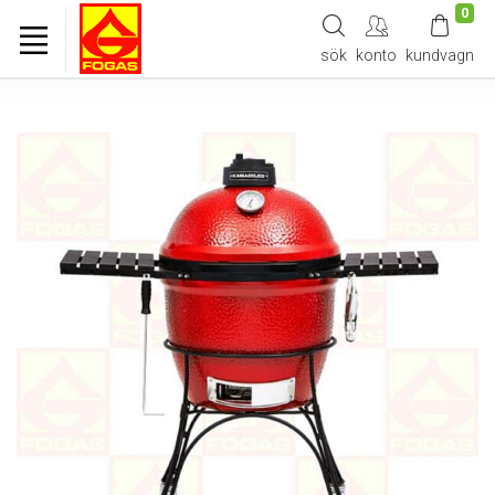
0
sök
konto
kundvagn