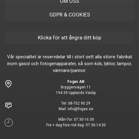
OM OSS
GDPR & COOKIES
Klicka för att ångra ditt köp
Vår specialitet är reservdelar till i stort sett alla större fabrikat
inom gasol och fotogenapparater, så som kök, lyktor, lampor,
värmare/pannor.
Fogas AB
Bryggerivägen 11
194 39 Upplands Väsby
Tel:
08-702 90 29
Mail:
info@fogas.se
Mån-Tor: 07:30-16:30
Fre + dag före röd dag: 07:30-14:30