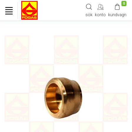
0
sök
konto
kundvagn