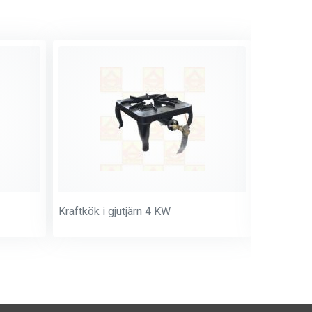
Kraftkök i gjutjärn 4 KW
Kokpall m