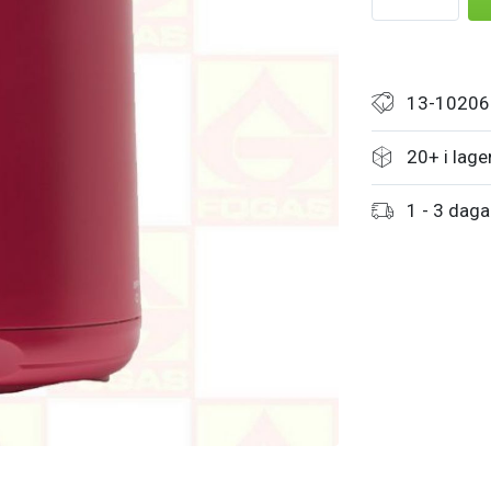
13-10206
20+ i lage
1 - 3 daga