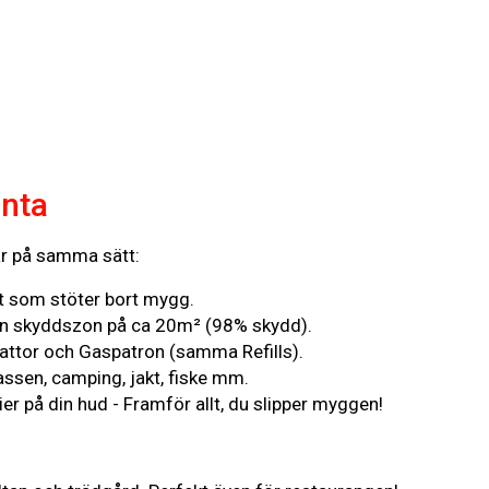
enta
r på samma sätt:
t som stöter bort mygg.
en skyddszon på ca 20m² (98% skydd).
tor och Gaspatron (samma Refills).
rassen, camping, jakt, fiske mm.
lier på din hud - Framför allt, du slipper myggen!