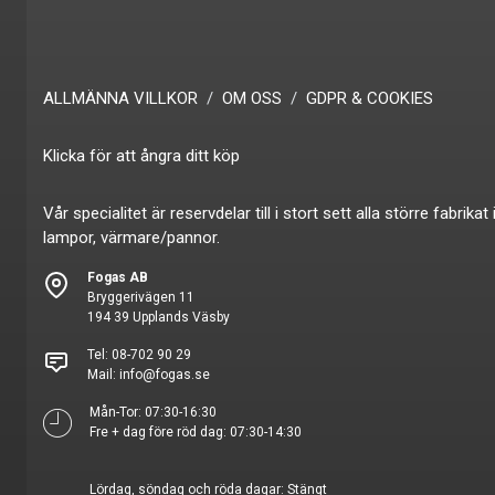
ALLMÄNNA VILLKOR
OM OSS
GDPR & COOKIES
Klicka för att ångra ditt köp
Vår specialitet är reservdelar till i stort sett alla större fabr
lampor, värmare/pannor.
Fogas AB
Bryggerivägen 11
194 39 Upplands Väsby
Tel:
08-702 90 29
Mail:
info@fogas.se
Mån-Tor: 07:30-16:30
Fre + dag före röd dag: 07:30-14:30
Lördag, söndag och röda dagar: Stängt