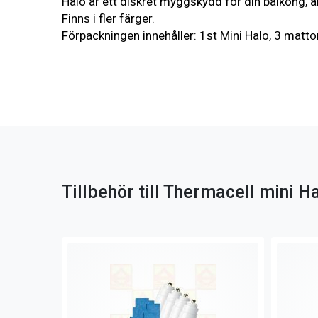
Halo är ett diskret myggskydd för din balkong, a
Finns i fler färger.
Förpackningen innehåller: 1st Mini Halo, 3 ma
Tillbehör till Thermacell mini 