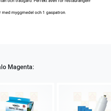
ltan och trädgård. Perfekt även för restaurangen!
ttor med myggmedel och 1 gaspatron.
Halo Magenta: