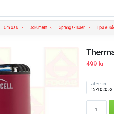
Om oss
Dokument
Sprängskisser
Tips & Rå
Therma
499 kr
Välj variant
13-102062 