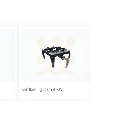
Kraftkök i gjutjärn 4 KW
Kokpall m