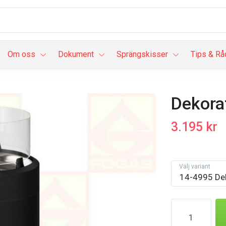
Om oss
Dokument
Sprängskisser
Tips & Rå
Dekora
3.195 kr
Välj variant
14-4995 De