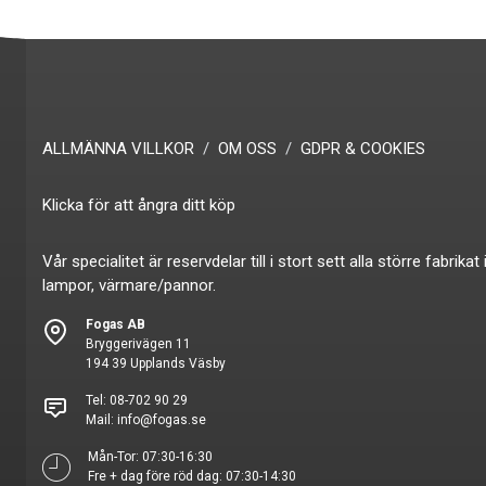
ALLMÄNNA VILLKOR
OM OSS
GDPR & COOKIES
Klicka för att ångra ditt köp
Vår specialitet är reservdelar till i stort sett alla större fabr
lampor, värmare/pannor.
Fogas AB
Bryggerivägen 11
194 39 Upplands Väsby
Tel:
08-702 90 29
Mail:
info@fogas.se
Mån-Tor: 07:30-16:30
Fre + dag före röd dag: 07:30-14:30