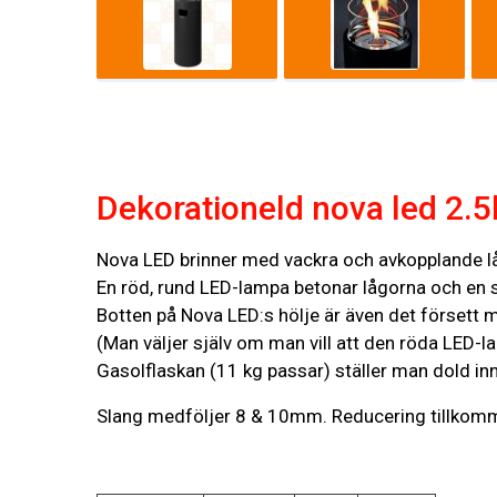
Dekorationeld nova led 2.
Nova LED brinner med vackra och avkopplande lå
En röd, rund LED-lampa betonar lågorna och en sp
Botten på Nova LED:s hölje är även det försett me
(Man väljer själv om man vill att den röda LED-la
Gasolflaskan (11 kg passar) ställer man dold i
Slang medföljer 8 & 10mm. Reducering tillkomm