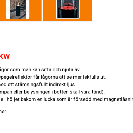
5kw
gor som man kan sitta och njuta av.
egelreflektor får lågorna att se mer lekfulla ut.
d ett stämningsfullt indirekt ljus.
mpan eller belysningen i botten skall vara tänd).
nne i höljet bakom en lucka som är försedd med magnetlåsni
er.