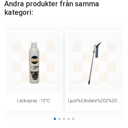
Andra produkter från samma
kategori:
Läckspray -15°C
Ljust%E4ndare%202%20meter%20Butan