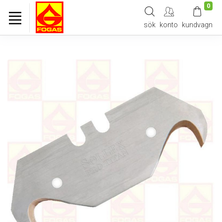
0
sök
konto
kundvagn