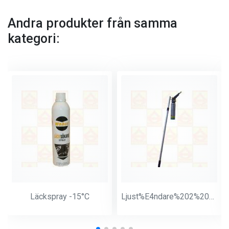
Andra produkter från samma
kategori:
Läckspray -15°C
Ljust%E4ndare%202%20meter%20Butan