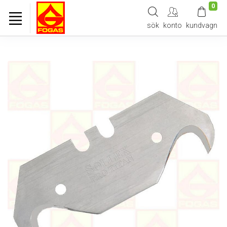
0
sök
konto
kundvagn