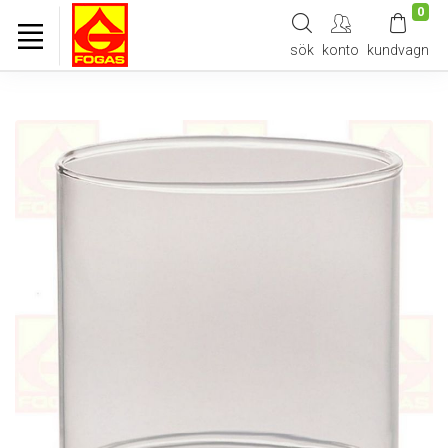
0
sök
konto
kundvagn