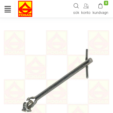
0
sök
konto
kundvagn