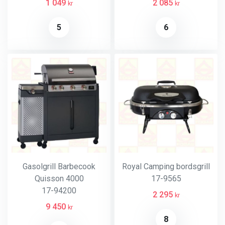
1 049
2 085
kr
kr
5
6
Gasolgrill Barbecook
Royal Camping bordsgrill
Quisson 4000
17-9565
17-94200
2 295
kr
9 450
kr
8