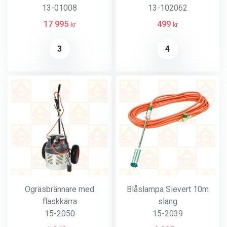
13-01008
13-102062
17 995
499
kr
kr
3
4
Ogräsbrännare med
Blåslampa Sievert 10m
flaskkärra
slang
15-2050
15-2039