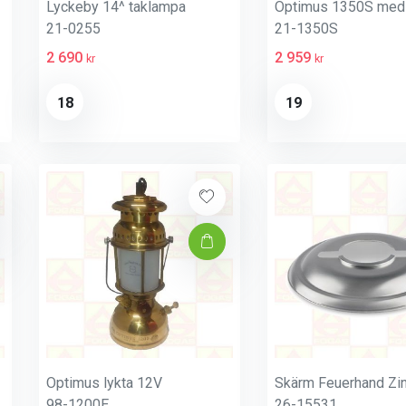
Lyckeby 14^ taklampa
Optimus 1350S med 
21-0255
21-1350S
2 690
2 959
kr
kr
18
19
Optimus lykta 12V
Skärm Feuerhand Zi
98-1200E
26-15531