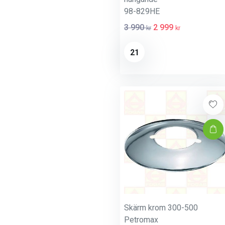
98-829HE
3 990
2 999
kr
kr
21
Skärm krom 300-500
Petromax