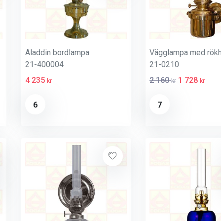
Aladdin bordlampa
Vägglampa med rökh
21-400004
21-0210
4 235
2 160
1 728
kr
kr
kr
6
7