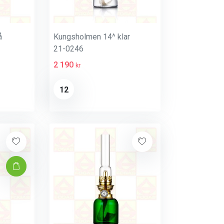
å
Kungsholmen 14^ klar
21-0246
2 190
kr
12