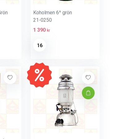
Grön
Koholmen 6^ grön
21-0250
1 390
kr
16