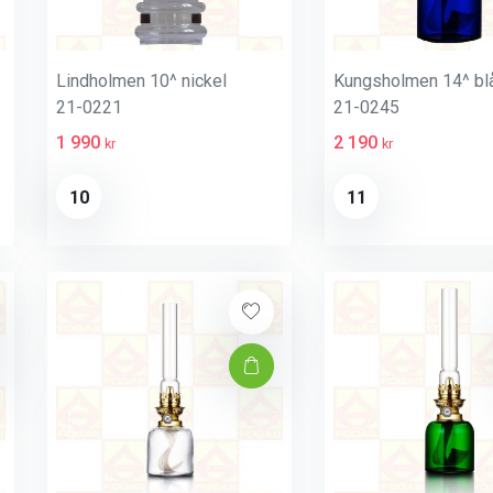
Lindholmen 10^ nickel
Kungsholmen 14^ bl
21-0221
21-0245
1 990
2 190
kr
kr
10
11