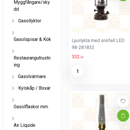
Myggfångare/sky
dd
Gasollyktor
Gasolspisar & Kök
Ljuslykta med snöfall LED
98-281832
332
kr
Restaurangutrustn
ing
1
Gasolvärmare
Kylskåp / Boxar
Gasolflaskor mm.
Air Liquide