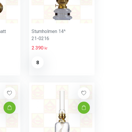
att
Stumholmen 14^
21-0216
2 390
kr
8