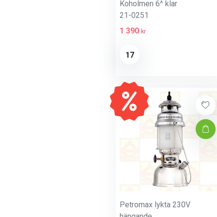
Koholmen 6^ klar
21-0251
1 390
kr
17
Petromax lykta 230V
hängande