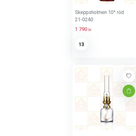
Skeppsholmen 10^ röd
21-0240
1 790
kr
13