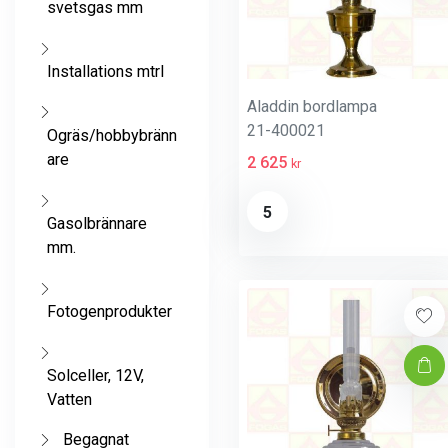
svetsgas mm
Installations mtrl
Aladdin bordlampa
21-400021
Ogräs/hobbybränn
are
2 625
kr
5
Gasolbrännare
mm.
Fotogenprodukter
Solceller, 12V,
Vatten
Begagnat