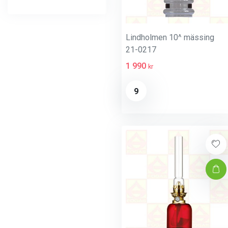
Lindholmen 10^ mässing
21-0217
1 990
kr
9