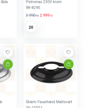
låda
Petromax 230V krom
98-829E
3 990
2 999
kr
kr
20
nk
Skärm Feuerhand Mattsvart
26-15551