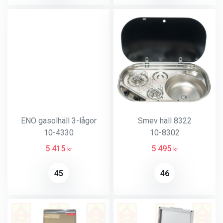
ENO gasolhäll 3-lågor
Smev häll 8322
10-4330
10-8302
5 415
5 495
kr
kr
45
46