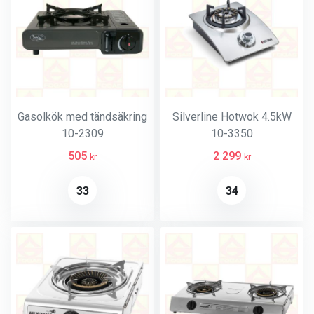
Gasolkök med tändsäkring
Silverline Hotwok 4.5kW
10-2309
10-3350
505
2 299
kr
kr
33
34