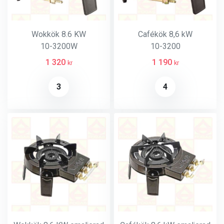
Wokkök 8.6 KW
Cafékök 8,6 kW
10-3200W
10-3200
1 320
1 190
kr
kr
3
4