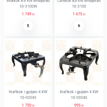
Wokkök 8.6 KW emaljerad
Cafékök 8,6 kW emaljerad
10-3100W
10-3100
1 749
1 675
kr
kr
5
6
Kraftkök i gjutjärn 4 KW
Kraftkök i gjutjärn 4 KW
10-03045
10-03040
1 750
995
kr
kr