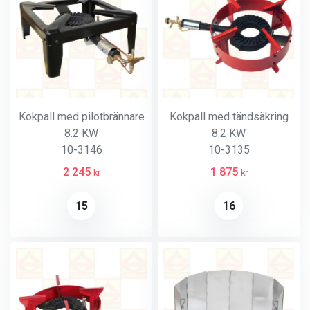
Kokpall med pilotbrännare
Kokpall med tändsäkring
8.2 KW
8.2 KW
10-3146
10-3135
2 245
1 875
kr
kr
15
16