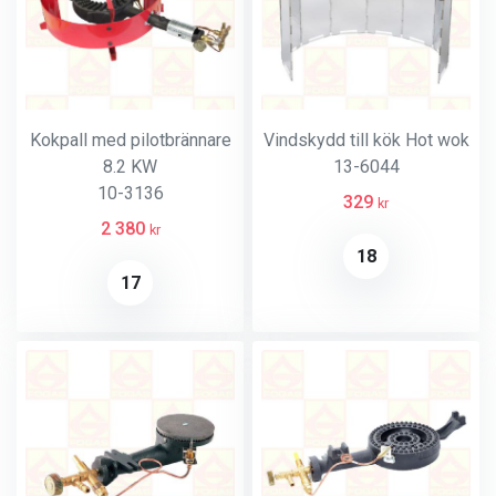
Kokpall med pilotbrännare
Vindskydd till kök Hot wok
8.2 KW
13-6044
10-3136
329
kr
2 380
kr
18
17