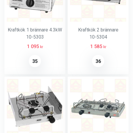
Kraftkök 1 brännare 4.3kW
Kraftkök 2 brännare
10-5303
10-5304
1 095
1 585
kr
kr
35
36