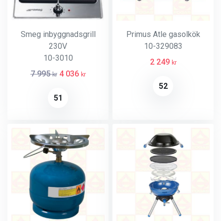
Smeg inbyggnadsgrill
Primus Atle gasolkök
230V
10-329083
10-3010
2 249
kr
7 995
4 036
kr
kr
52
51