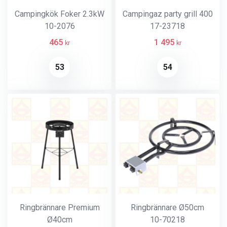
Campingkök Foker 2.3kW
Campingaz party grill 400
10-2076
17-23718
465
1 495
kr
kr
53
54
Ringbrännare Premium
Ringbrännare Ø50cm
Ø40cm
10-70218