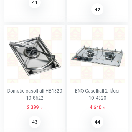
41
42
Dometic gasolhäll HB1320
ENO Gasolhäll 2-lågor
10-8622
10-4320
2 399
4 640
kr
kr
43
44