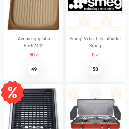
Avrinningsplatta
Smeg! Vi har hela utbudet
85-67402
Smeg
50
0
kr
kr
49
50