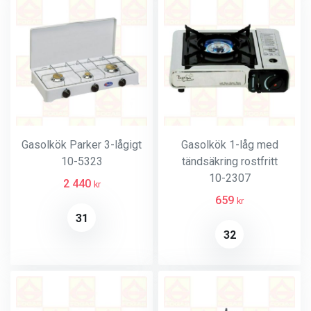
Gasolkök Parker 3-lågigt
Gasolkök 1-låg med
10-5323
tändsäkring rostfritt
10-2307
2 440
kr
659
kr
31
32