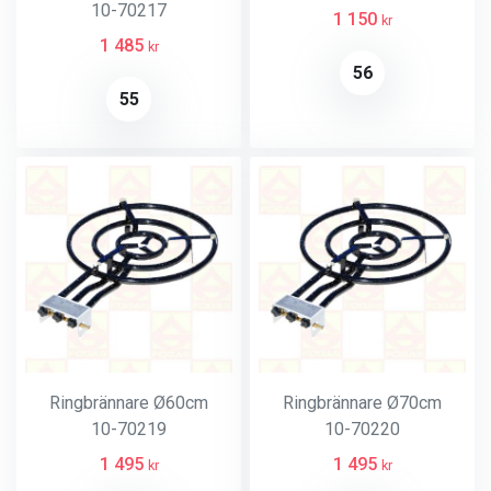
10-70217
1 150
kr
1 485
kr
56
55
Ringbrännare Ø60cm
Ringbrännare Ø70cm
10-70219
10-70220
1 495
1 495
kr
kr