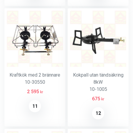
Kraftkök med 2 brännare
Kokpall utan tändsäkring
10-30550
8kW
10-1005
2 595
kr
675
kr
11
12