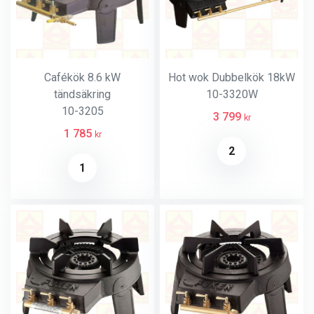
Cafékök 8.6 kW
Hot wok Dubbelkök 18kW
tändsäkring
10-3320W
10-3205
3 799
kr
1 785
kr
2
1