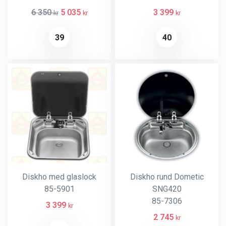
6 350
5 035
3 399
kr
kr
kr
39
40
Diskho med glaslock
Diskho rund Dometic
85-5901
SNG420
85-7306
3 399
kr
2 745
kr