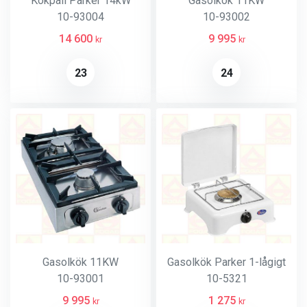
Kokpall Parker 14kW
Gasolkök 11KW
10-93004
10-93002
14 600
9 995
kr
kr
23
24
Gasolkök 11KW
Gasolkök Parker 1-lågigt
10-93001
10-5321
9 995
1 275
kr
kr