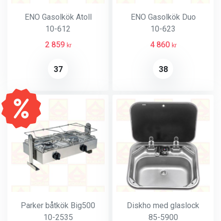
ENO Gasolkök Atoll
ENO Gasolkök Duo
10-612
10-623
2 859
4 860
kr
kr
37
38
Parker båtkök Big500
Diskho med glaslock
10-2535
85-5900