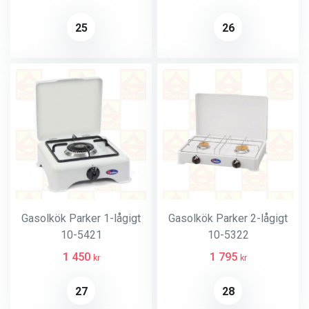
25
26
Gasolkök Parker 1-lågigt
Gasolkök Parker 2-lågigt
10-5421
10-5322
1 450
1 795
kr
kr
27
28