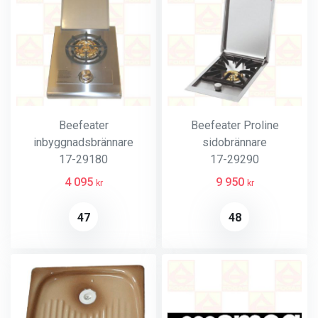
Beefeater
Beefeater Proline
inbyggnadsbrännare
sidobrännare
17-29180
17-29290
4 095
9 950
kr
kr
47
48