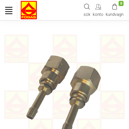
0
sök
konto
kundvagn