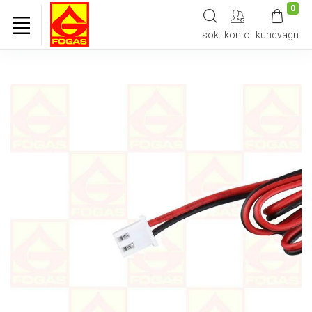
0
sök
konto
kundvagn