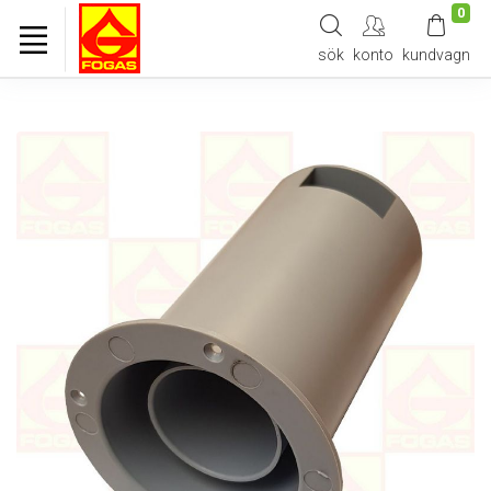
0
sök
konto
kundvagn