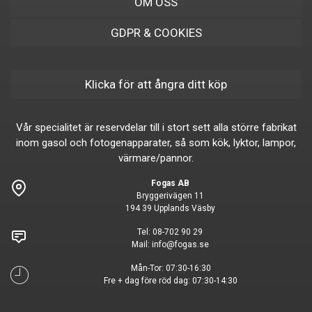
OM OSS
GDPR & COOKIES
Klicka för att ångra ditt köp
Vår specialitet är reservdelar till i stort sett alla större fabrikat
inom gasol och fotogenapparater, så som kök, lyktor, lampor,
värmare/pannor.
Fogas AB
Bryggerivägen 11
194 39 Upplands Väsby
Tel:
08-702 90 29
Mail:
info@fogas.se
Mån-Tor: 07:30-16:30
Fre + dag före röd dag: 07:30-14:30