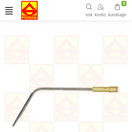
0
sök
konto
kundvagn