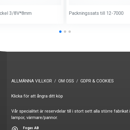
ockel 3/8V*8mm
Packningssats till 12-7000
ALLMÄNNA VILLKOR
OM OSS
GDPR & COOKIES
Klicka för att ångra ditt köp
Vår specialitet är reservdelar till i stort sett alla större fabr
lampor, värmare/pannor.
Fogas AB