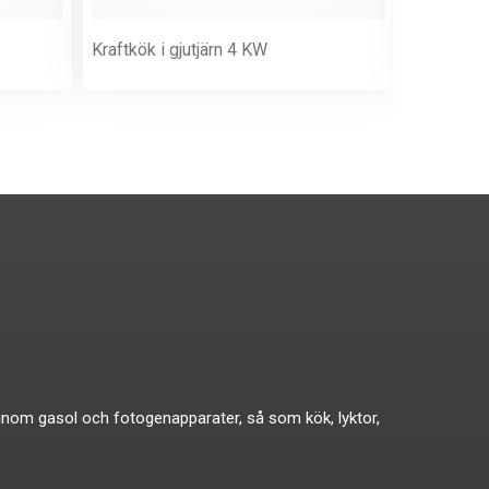
Kraftkök i gjutjärn 4 KW
Kokpall m
ikat inom gasol och fotogenapparater, så som kök, lyktor,