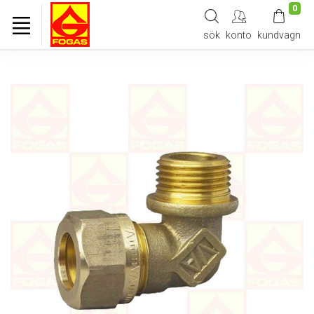
0
sök
konto
kundvagn