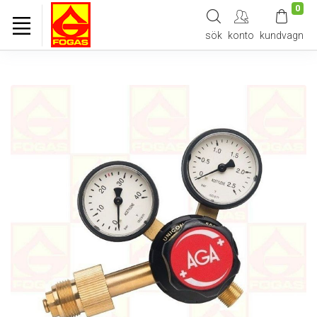
0
sök
konto
kundvagn