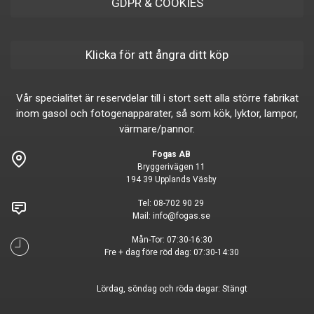
GDPR & COOKIES
Klicka för att ångra ditt köp
Vår specialitet är reservdelar till i stort sett alla större fabrikat
inom gasol och fotogenapparater, så som kök, lyktor, lampor,
värmare/pannor.
Fogas AB
Bryggerivägen 11
194 39 Upplands Väsby
Tel:
08-702 90 29
Mail:
info@fogas.se
Mån-Tor: 07:30-16:30
Fre + dag före röd dag: 07:30-14:30
Lördag, söndag och röda dagar: Stängt