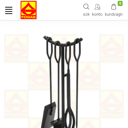
0
sök
konto
kundvagn