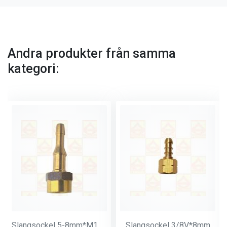
Andra produkter från samma
kategori:
Slangsockel 5-8mm*M14*1
Slangsockel 3/8V*8mm