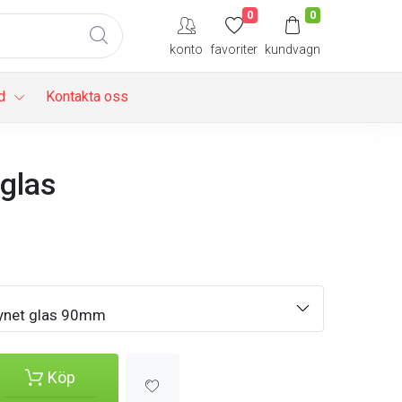
0
0
konto
favoriter
kundvagn
d
Kontakta oss
 glas
ynet glas 90mm
Köp