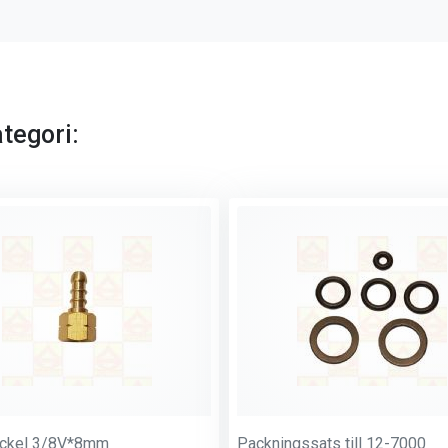
tegori:
ockel 3/8V*8mm
Packningssats till 12-7000