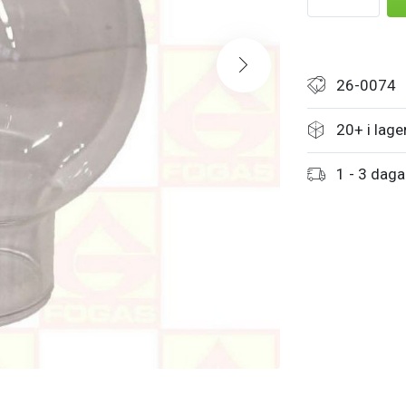
26-0074
20+ i lage
1 - 3 daga