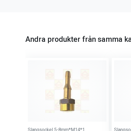
Andra produkter från samma ka
Slangsockel 5-8mm*M14*1
Slangs