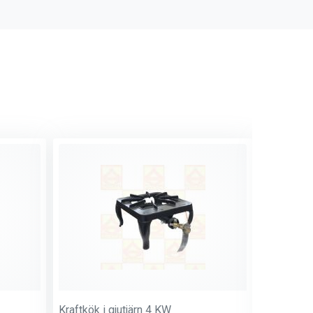
Kraftkök i gjutjärn 4 KW
Kokpall m