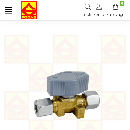
0
sök
konto
kundvagn