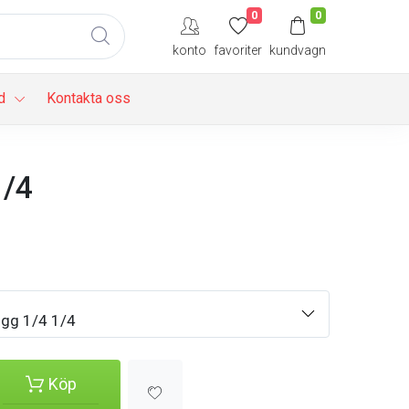
0
0
konto
favoriter
kundvagn
d
Kontakta oss
1/4
gg 1/4 1/4
Köp