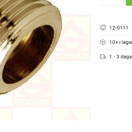
12-0111
10+ i lage
1 - 3 daga