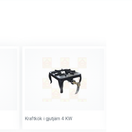
Kraftkök i gjutjärn 4 KW
Kokpall m