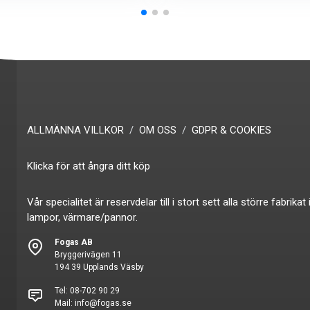
ALLMÄNNA VILLKOR
OM OSS
GDPR & COOKIES
Klicka för att ångra ditt köp
Vår specialitet är reservdelar till i stort sett alla större fabr
lampor, värmare/pannor.
Fogas AB
Bryggerivägen 11
194 39 Upplands Väsby
Tel:
08-702 90 29
Mail:
info@fogas.se