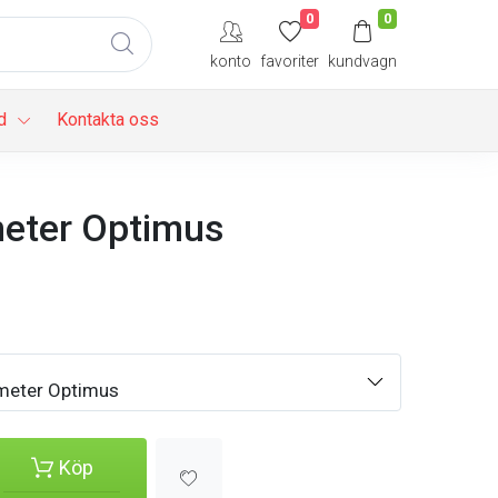
0
0
konto
favoriter
kundvagn
d
Kontakta oss
eter Optimus
eter Optimus
Köp