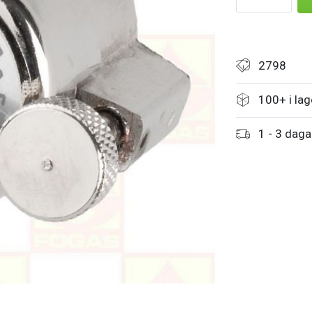
2798
100+ i lag
1 - 3 daga