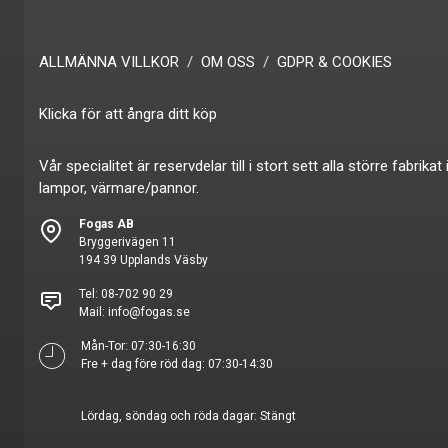
ALLMÄNNA VILLKOR
OM OSS
GDPR & COOKIES
Klicka för att ångra ditt köp
Vår specialitet är reservdelar till i stort sett alla större fabr
lampor, värmare/pannor.
Fogas AB
Bryggerivägen 11
194 39 Upplands Väsby
Tel:
08-702 90 29
Mail:
info@fogas.se
Mån-Tor: 07:30-16:30
Fre + dag före röd dag: 07:30-14:30
Lördag, söndag och röda dagar: Stängt