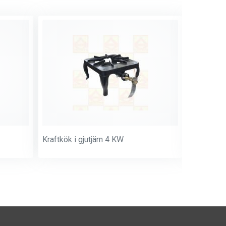
Kraftkök i gjutjärn 4 KW
Kokpall m