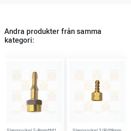
Andra produkter från samma
kategori:
Slangsockel 5-8mm*M14*1
Slangsockel 3/8V*8mm