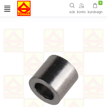
0
sök
konto
kundvagn