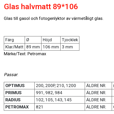
Glas halvmatt 89*106
Glas till gasol och fotogenlyktor av värmetåligt glas.
Färg
Ø
Höjd
Tjocklek
Klar/Matt
89 mm
106 mm
3 mm
Märke/Text: Petromax
Passar
:
OPTIMUS
200, 200P, 210, 1200
ÄLDRE NR.
PRIMUS
991, 982, 984
ÄLDRE NR.
RADIUS
102, 105, 143, 145
ÄLDRE NR.
PETROMAX
821
ÄLDRE NR.