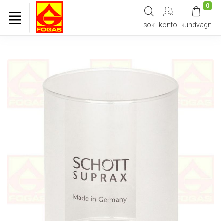
0
sök
konto
kundvagn