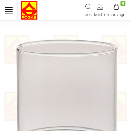
0
sök
konto
kundvagn