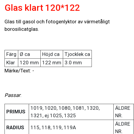
Glas klart 120*122
Glas till gasol och fotogenlyktor av värmetåligt
borosilicatglas.
Färg
Ø ca
Höjd ca
Tjocklek ca
Klar
120 mm
122 mm
3.0 mm
Märke/Text: -
Passar
:
1019, 1020, 1080, 1081, 1320,
ÄLDRE
PRIMUS
1321, ej 1025, 1325
NR.
ÄLDRE
RADIUS
115, 118, 119, 119A
NR.