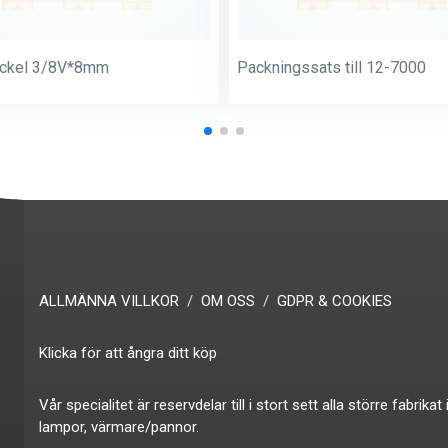
ockel 3/8V*8mm
Packningssats till 12-7000
ALLMÄNNA VILLKOR
OM OSS
GDPR & COOKIES
Klicka för att ångra ditt köp
Vår specialitet är reservdelar till i stort sett alla större fabr
lampor, värmare/pannor.