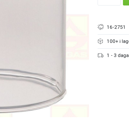
16-2751
100+ i lag
1 - 3 daga