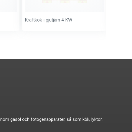
Kraftkök i gjutjärn 4 KW
Kokpall m
ikat inom gasol och fotogenapparater, så som kök, lyktor,