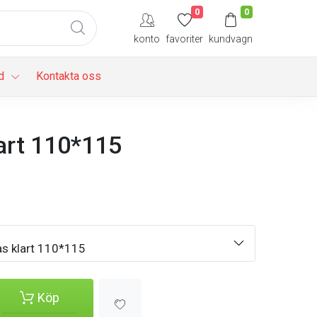
0
0
konto
favoriter
kundvagn
d
Kontakta oss
lart 110*115
s klart 110*115
Köp