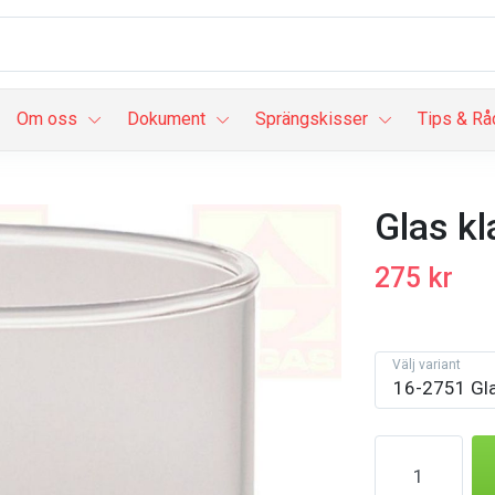
Om oss
Dokument
Sprängskisser
Tips & Rå
Glas k
275 kr
Välj variant
16-2751 Gla