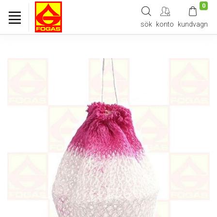
0
sök
konto
kundvagn