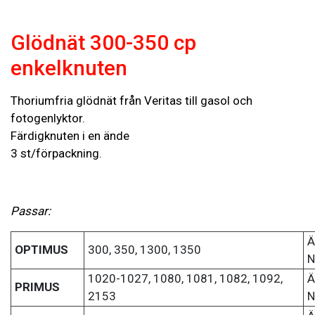
Glödnät 300-350 cp
enkelknuten
Thoriumfria glödnät från Veritas till gasol och
fotogenlyktor.
Färdigknuten i en ände
3 st/förpackning.
Passar:
Ä
OPTIMUS
300, 350, 1300, 1350
N
1020-1027, 1080, 1081, 1082, 1092,
Ä
PRIMUS
2153
N