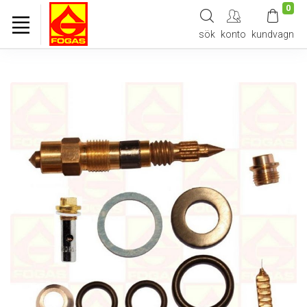
0
sök
konto
kundvagn