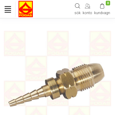
0
sök
konto
kundvagn