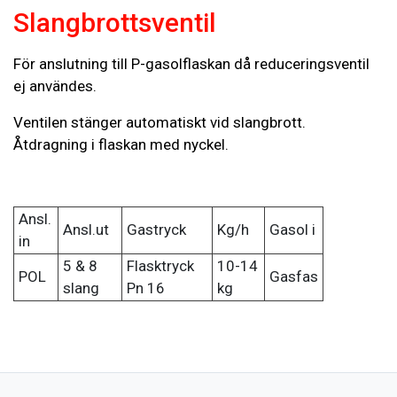
Slangbrottsventil
För anslutning till P-gasolflaskan då reduceringsventil
ej användes.
Ventilen stänger automatiskt vid slangbrott.
Åtdragning i flaskan med nyckel.
Ansl.
Ansl.ut
Gastryck
Kg/h
Gasol i
in
5 & 8
Flasktryck
10-14
POL
Gasfas
slang
Pn 16
kg