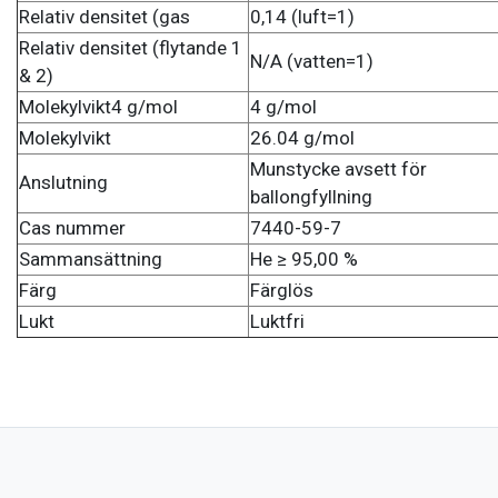
Relativ densitet (gas
0,14 (luft=1)
Relativ densitet (flytande 1
N/A (vatten=1)
& 2)
Molekylvikt4 g/mol
4 g/mol
Molekylvikt
26.04 g/mol
Munstycke avsett för
Anslutning
ballongfyllning
Cas nummer
7440-59-7
Sammansättning
He ≥ 95,00 %
Färg
Färglös
Lukt
Luktfri