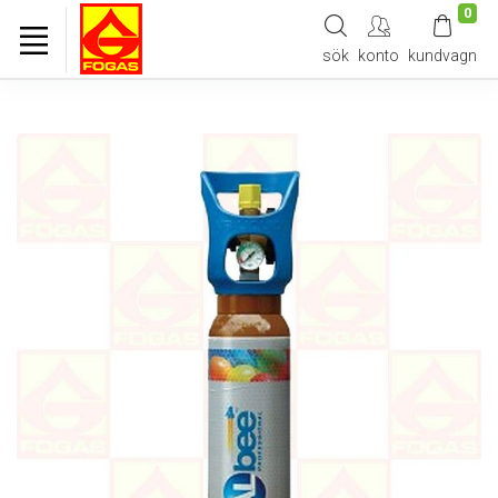
0
sök
konto
kundvagn