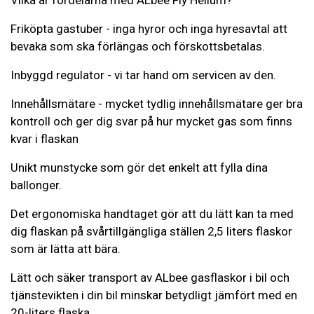
Vilka är fördelarna med ALbee Fly Helium?
Friköpta gastuber - inga hyror och inga hyresavtal att
bevaka som ska förlängas och förskottsbetalas.
Inbyggd regulator - vi tar hand om servicen av den.
Innehållsmätare - mycket tydlig innehållsmätare ger bra
kontroll och ger dig svar på hur mycket gas som finns
kvar i flaskan
Unikt munstycke som gör det enkelt att fylla dina
ballonger.
Det ergonomiska handtaget gör att du lätt kan ta med
dig flaskan på svårtillgängliga ställen 2,5 liters flaskor
som är lätta att bära.
Lätt och säker transport av ALbee gasflaskor i bil och
tjänstevikten i din bil minskar betydligt jämfört med en
20-liters flaska.