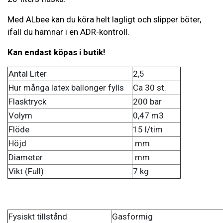
Med ALbee kan du köra helt lagligt och slipper böter,
ifall du hamnar i en ADR-kontroll.
Kan endast köpas i butik!
Antal Liter
2,5
Hur många latex ballonger fylls
Ca 30 st.
Flasktryck
200 bar
Volym
0,47 m3
Flöde
15 l/tim
Höjd
mm
Diameter
mm
Vikt (Full)
7 kg
Fysiskt tillstånd
Gasformig