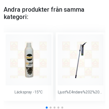
Andra produkter från samma
kategori:
Läckspray -15°C
Ljust%E4ndare%202%20meter%20Butan