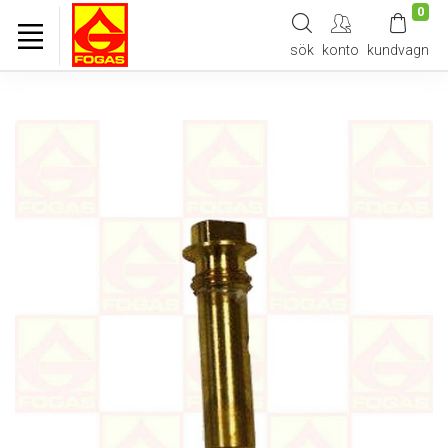
0
sök
konto
kundvagn