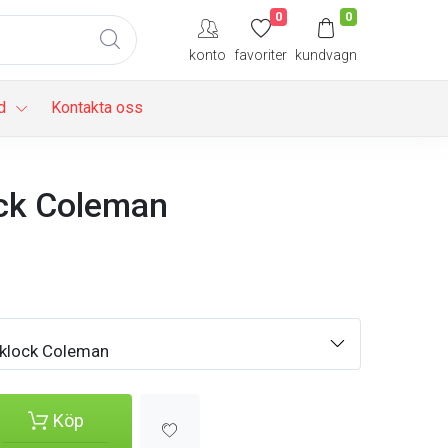
0
0
konto
favoriter
kundvagn
d
Kontakta oss
ck Coleman
klock Coleman
Köp