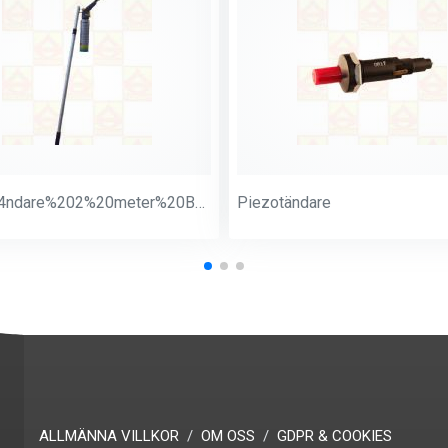
Ljust%E4ndare%202%20meter%20Butan
Piezotändare
ALLMÄNNA VILLKOR
OM OSS
GDPR & COOKIES