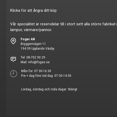
Klicka för att ångra ditt köp
Vår specialitet är reservdelar till i stort sett alla större fabr
lampor, värmare/pannor.
Fogas AB
Bryggerivägen 11
194 39 Upplands Väsby
Tel:
08-702 90 29
Mail:
info@fogas.se
Mån-Tor: 07:30-16:30
Fre + dag före röd dag: 07:30-14:30
Lördag, söndag och röda dagar: Stängt