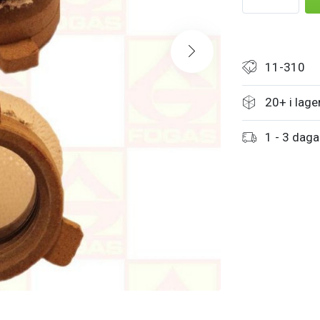
11-310
20+ i lage
1 - 3 daga