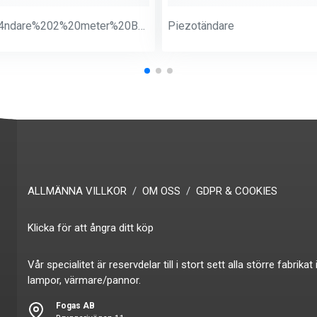
Ljust%E4ndare%202%20meter%20Butan
Piezotändare
ALLMÄNNA VILLKOR
OM OSS
GDPR & COOKIES
Klicka för att ångra ditt köp
Vår specialitet är reservdelar till i stort sett alla större fabr
lampor, värmare/pannor.
Fogas AB