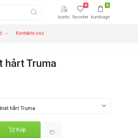
0
0
konto
favoriter
kundvagn
d
Kontakta oss
t hårt Truma
nät hårt Truma
Köp