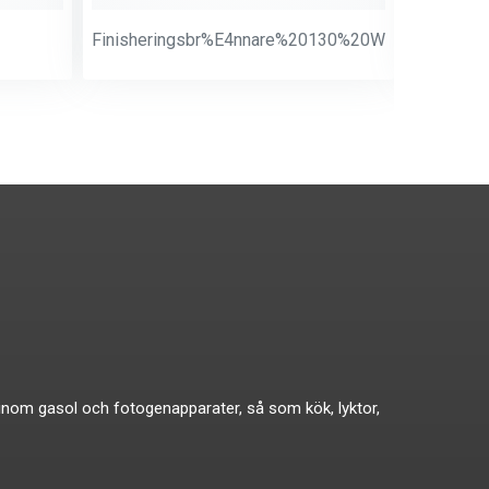
Finisheringsbr%E4nnare%20130%20W
Munstyck
ikat inom gasol och fotogenapparater, så som kök, lyktor,