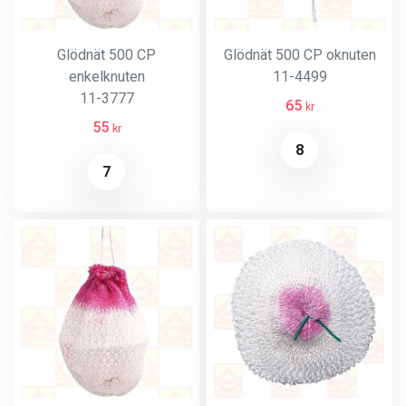
Glödnät 500 CP
Glödnät 500 CP oknuten
enkelknuten
11-4499
11-3777
65
kr
55
kr
8
7