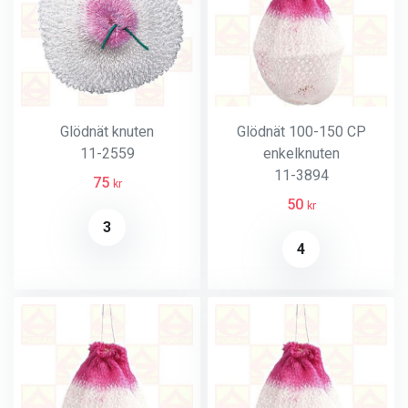
Glödnät knuten
Glödnät 100-150 CP
11-2559
enkelknuten
11-3894
75
kr
50
kr
3
4