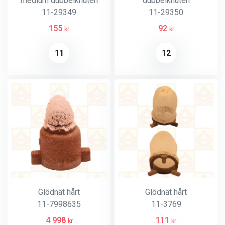
medium dubbelknuten
dubbelknuten
11-29349
11-29350
155
92
kr
kr
11
12
Glödnät hårt
Glödnät hårt
11-7998635
11-3769
4 998
111
kr
kr