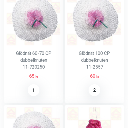
Glödnät 60-70 CP
Glödnät 100 CP
dubbelknuten
dubbelknuten
11-720250
11-2557
65
60
kr
kr
1
2