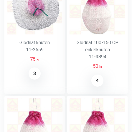
Glödnät knuten
Glödnät 100-150 CP
11-2559
enkelknuten
11-3894
75
kr
50
kr
3
4