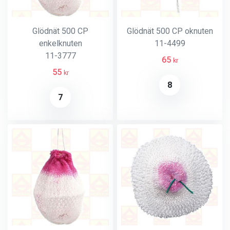
Glödnät 500 CP
Glödnät 500 CP oknuten
enkelknuten
11-4499
11-3777
65
kr
55
kr
8
7