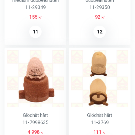
medium dubbelknuten
dubbelknuten
11-29349
11-29350
155
92
kr
kr
11
12
Glödnät hårt
Glödnät hårt
11-7998635
11-3769
4 998
111
kr
kr