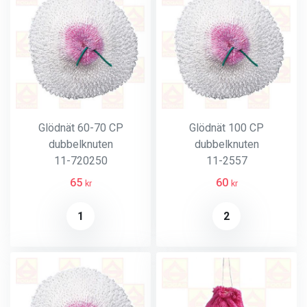
Glödnät 60-70 CP
Glödnät 100 CP
dubbelknuten
dubbelknuten
11-720250
11-2557
65
60
kr
kr
1
2