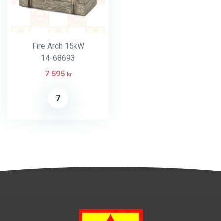
Fire Arch 15kW
14-68693
7 595
kr
7