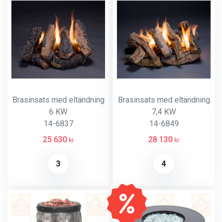
Brasinsats med eltändning
Brasinsats med eltändning
6 KW
7,4 KW
14-6837
14-6849
25 630
28 130
kr
kr
3
4