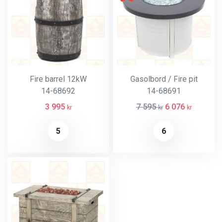
Fire barrel 12kW
Gasolbord / Fire pit
14-68692
14-68691
3 995
7 595
6 076
kr
kr
kr
5
6