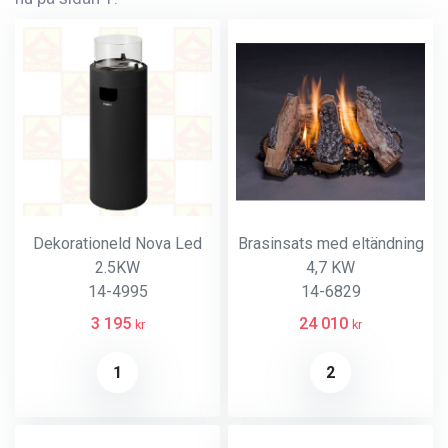
Dekorationeld Nova Led
Brasinsats med eltändning
2.5KW
4,7 KW
14-4995
14-6829
3 195
24 010
kr
kr
1
2