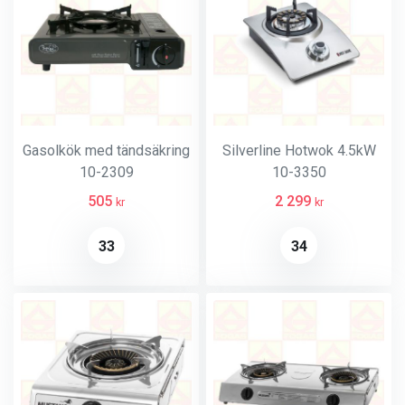
Gasolkök med tändsäkring
Silverline Hotwok 4.5kW
10-2309
10-3350
505
2 299
kr
kr
33
34