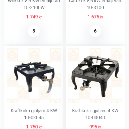
Wokkök 8.6 KW emaljerad
Cafékök 8,6 kW emaljerad
10-3100W
10-3100
1 749
1 675
kr
kr
5
6
Kraftkök i gjutjärn 4 KW
Kraftkök i gjutjärn 4 KW
10-03045
10-03040
1 750
995
kr
kr