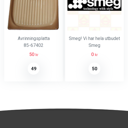
Avrinningsplatta
Smeg! Vi har hela utbudet
85-67402
Smeg
50
0
kr
kr
49
50