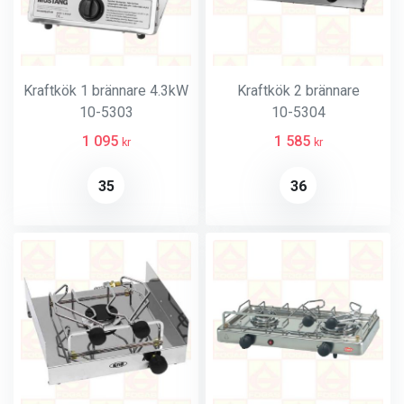
Kraftkök 1 brännare 4.3kW
Kraftkök 2 brännare
10-5303
10-5304
1 095
1 585
kr
kr
35
36