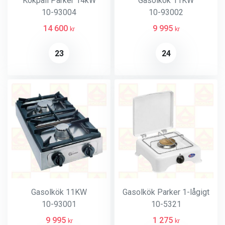
Kokpall Parker 14kW
Gasolkök 11KW
10-93004
10-93002
14 600
9 995
kr
kr
23
24
Gasolkök 11KW
Gasolkök Parker 1-lågigt
10-93001
10-5321
9 995
1 275
kr
kr