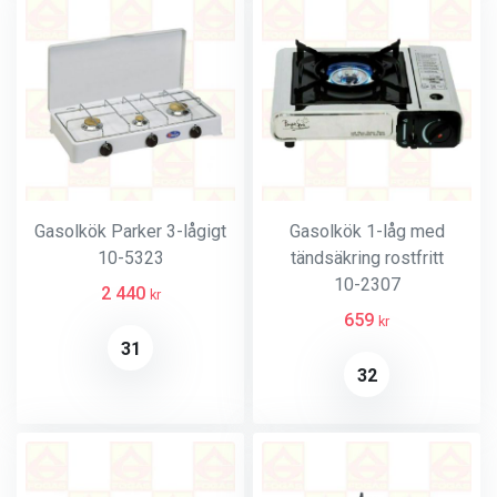
Gasolkök Parker 3-lågigt
Gasolkök 1-låg med
10-5323
tändsäkring rostfritt
10-2307
2 440
kr
659
kr
31
32