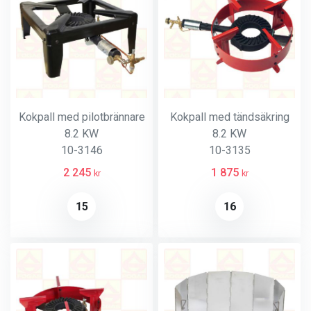
Kokpall med pilotbrännare
Kokpall med tändsäkring
8.2 KW
8.2 KW
10-3146
10-3135
2 245
1 875
kr
kr
15
16