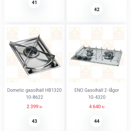
41
42
Dometic gasolhäll HB1320
ENO Gasolhäll 2-lågor
10-8622
10-4320
2 399
4 640
kr
kr
43
44