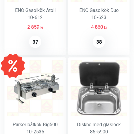
ENO Gasolkök Atoll
ENO Gasolkök Duo
10-612
10-623
2 859
4 860
kr
kr
37
38
Parker båtkök Big500
Diskho med glaslock
10-2535
85-5900