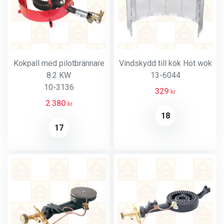
Kokpall med pilotbrännare
Vindskydd till kök Hot wok
8.2 KW
13-6044
10-3136
329
kr
2 380
kr
18
17