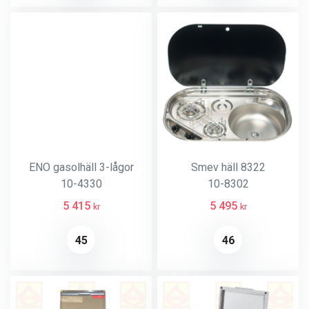
ENO gasolhäll 3-lågor
Smev häll 8322
10-4330
10-8302
5 415
5 495
kr
kr
45
46