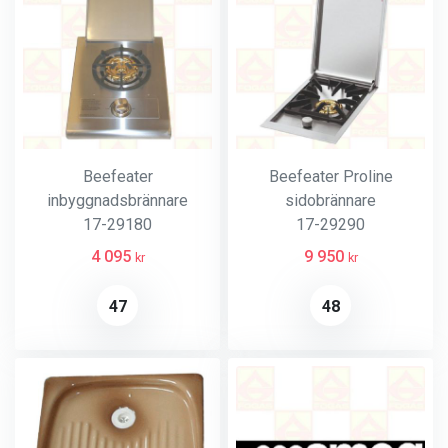
Beefeater
Beefeater Proline
inbyggnadsbrännare
sidobrännare
17-29180
17-29290
4 095
9 950
kr
kr
47
48