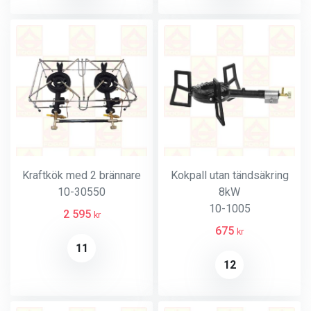
Kraftkök med 2 brännare
Kokpall utan tändsäkring
10-30550
8kW
10-1005
2 595
kr
675
kr
11
12