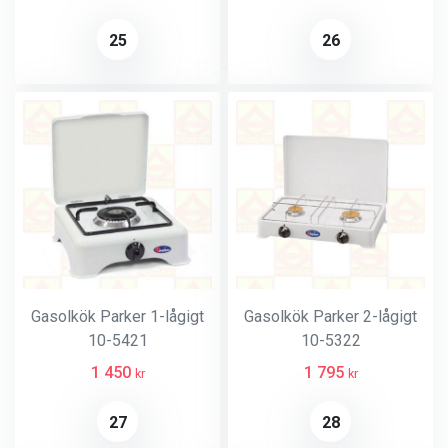
25
26
Gasolkök Parker 1-lågigt
Gasolkök Parker 2-lågigt
10-5421
10-5322
1 450
1 795
kr
kr
27
28