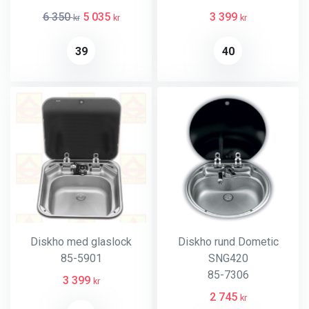
6 350
5 035
3 399
kr
kr
kr
39
40
Diskho med glaslock
Diskho rund Dometic
85-5901
SNG420
85-7306
3 399
kr
2 745
kr