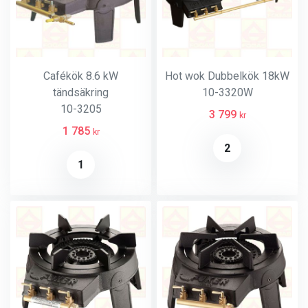
Cafékök 8.6 kW
Hot wok Dubbelkök 18kW
tändsäkring
10-3320W
10-3205
3 799
kr
1 785
kr
2
1