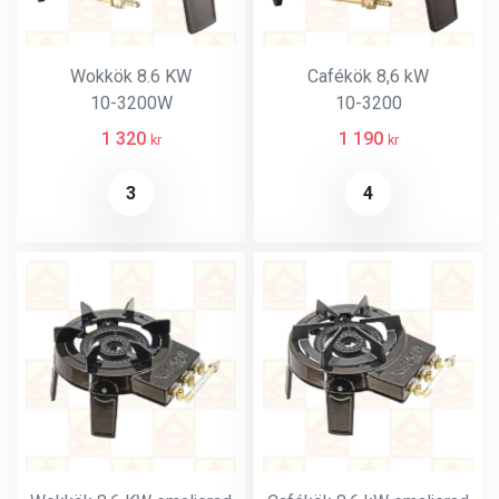
Wokkök 8.6 KW
Cafékök 8,6 kW
10-3200W
10-3200
1 320
1 190
kr
kr
3
4